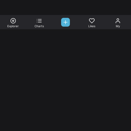
Explorer
Charts
Likes
My
Sono-Tones,
une association de fans de musique qui veulent partager.
Musique
L’association
Explorer
L’association
Charts
Les
actualités
Djs
Nous aimer
Facebook