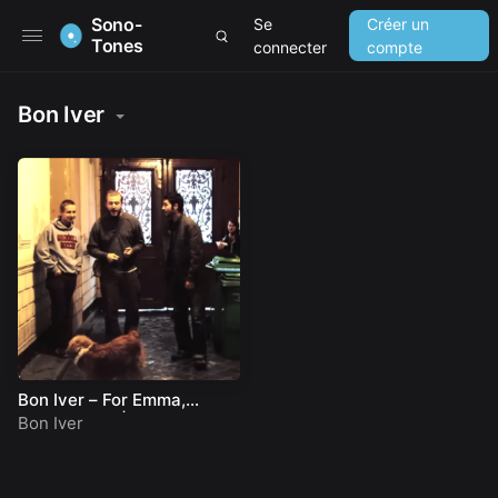
Sono-
Se
Créer un
Tones
connecter
compte
Bon Iver
Bon Iver – For Emma,
Forever Ago | A Take Away
Bon Iver
Show