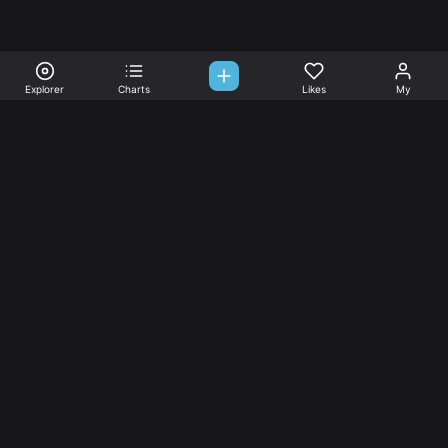
Explorer
Charts
Likes
My
Sono-Tones,
une association de fans de musique qui veulent partager.
Musique
L’association
Explorer
L’association
Charts
Les
actualités
Djs
Nous aimer
Facebook