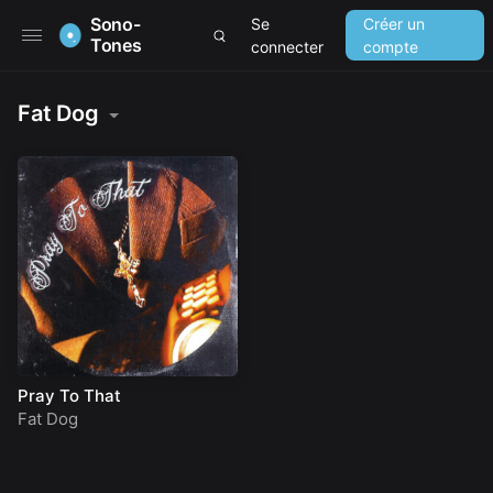
Sono-
Se
Créer un
Tones
connecter
compte
Fat Dog
Pray To That
Fat Dog