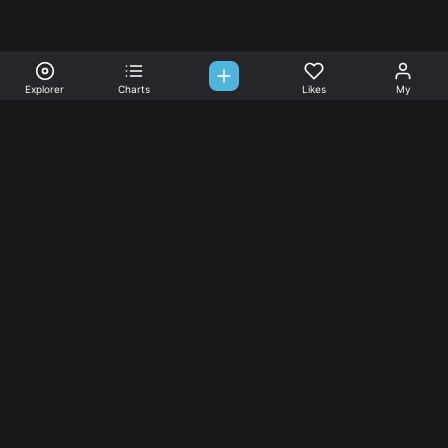
Explorer
Charts
Likes
My
Sono-Tones,
une association de fans de musique qui veulent partager.
Musique
L’association
Explorer
L’association
Charts
Les
actualités
Djs
Nous aimer
Facebook