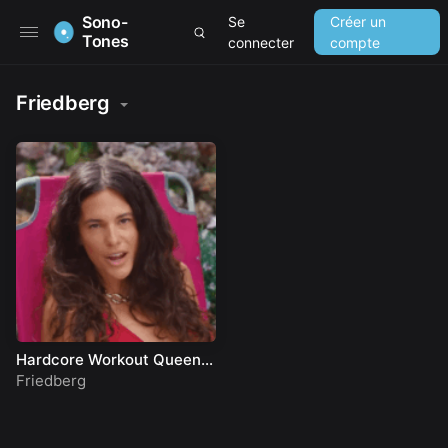
Sono-
Se
Créer un
Tones
connecter
compte
Friedberg
Hardcore Workout Queen
(Official Music Video)
Friedberg