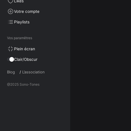
Likes
Votre compte
Playlists
Vos paramêtres
Plein écran
Clair/Obscur
Blog
/
L’association
@2025 Sono-Tones