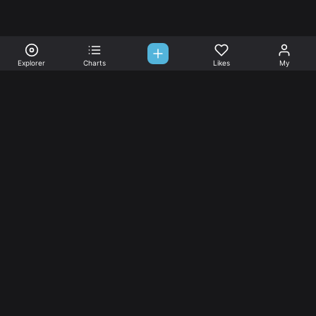
Explorer
Charts
Likes
My
Sono-Tones,
une association de fans de musique qui veulent partager.
Musique
L’association
Explorer
L’association
Charts
Les
actualités
Djs
Nous aimer
Facebook