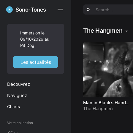
Sono-Tones
Sono-Tones
The Hangmen
Immersion le
09/10/2026 au
Pit Dog
Les actualités
Découvrez
Naviguez
Man in Black’s Hand
Charts
[Official Music Video]
The Hangmen
Votre collection