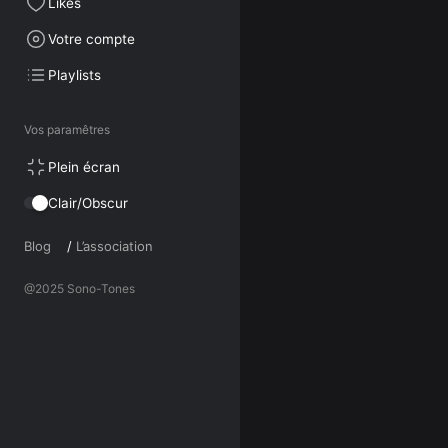
Likes
Votre compte
Playlists
Vos paramêtres
Plein écran
Clair/Obscur
Blog
/
L’association
@2025 Sono-Tones