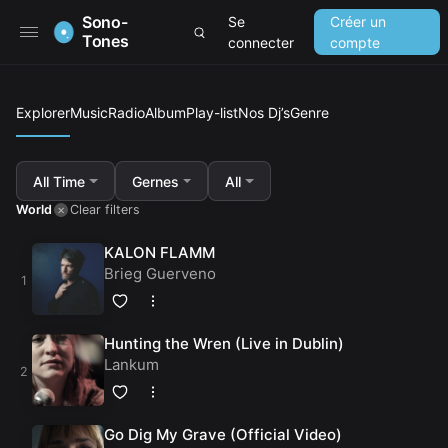
Sono-
Se
Créer un
Tones
connecter
compte
Explorer
Music
Radio
Album
Play-list
Nos Dj’s
Genre
All Time
Gernes
All
World
Clear filters
KALON FLAMM
Brieg Guerveno
Hunting the Wren (Live in Dublin)
Lankum
Go Dig My Grave (Official Video)