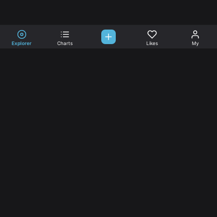
Explorer
Charts
Likes
My
Sono-Tones,
une association de fans de musique qui veulent partager.
Musique
L’association
Explorer
L’association
Charts
Les
actualités
Djs
Nous aimer
Facebook