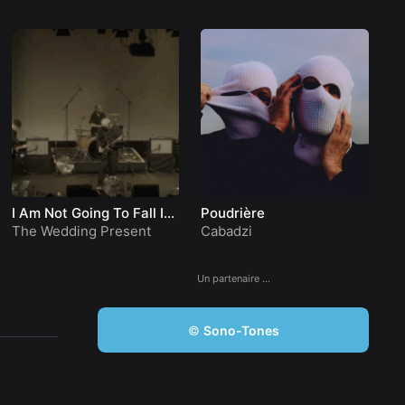
I Am Not Going To Fall In
Poudrière
R
Love With You
The Wedding Present
Cabadzi
E
Un partenaire …
©
Sono-Tones