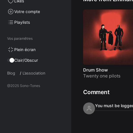
Likes
Votre compte
Playlists
Vos paramêtres
Plein écran
Clair/Obscur
Drum Show
Blog
/
L’association
Twenty one pilots
@2025 Sono-Tones
Comment
You must be logged