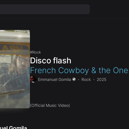
Rock
Disco flash
French Cowboy & the One
Emmanuel Gomila
Rock
2025
(Official Music Video)
el Gomila