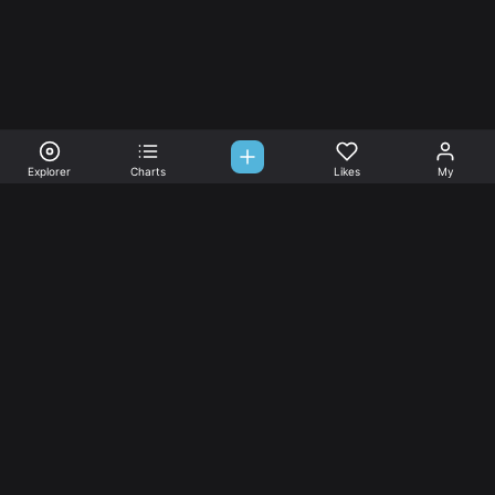
Explorer
Charts
Likes
My
Sono-Tones,
une association de fans de musique qui veulent partager.
Musique
L’association
Explorer
L’association
Charts
Les
actualités
Djs