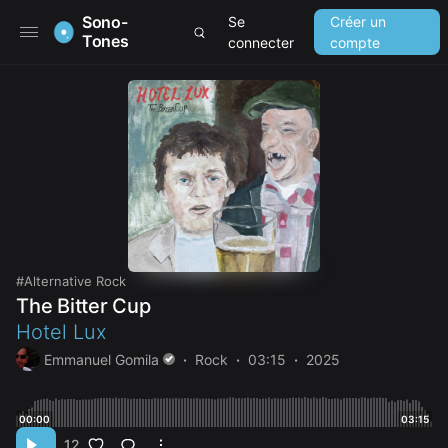
Sono-
Se
Créer un
Tones
connecter
compte
Alternative Rock
The Bitter Cup
Hotel Lux
Emmanuel Gomila
Rock
03:15
2025
00:00
03:15
12