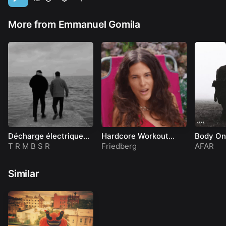
More from Emmanuel Gomila
Décharge électrique
Hardcore Workout
Body On
(clip officiel)
Queen (Official Music
(LULLP0
T R M B S R
Friedberg
AFAR
Video)
Similar