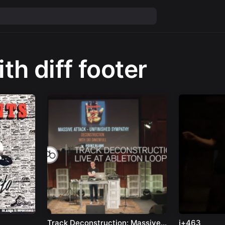
th diff footer
Track Deconstruction: Massive
j+463