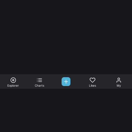
Explorer
Charts
Likes
My
Sono-Tones,
une association de fans de musique qui veulent partager.
Musique
L’association