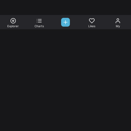
Explorer
Charts
Likes
My
Sono-Tones,
une association de fans de musique qui veulent partager.
Musique
L’association
Explorer
L’association
Charts
Les
actualités
Djs
Nous aimer
Facebook