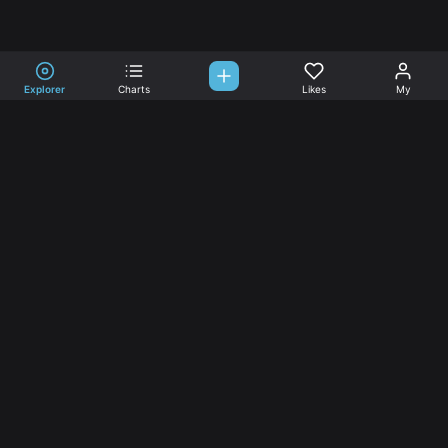
Explorer
Charts
Likes
My
Sono-Tones,
une association de fans de musique qui veulent partager.
Musique
L’association
Explorer
L’association
Charts
Les
actualités
Djs
Nous aimer
Facebook