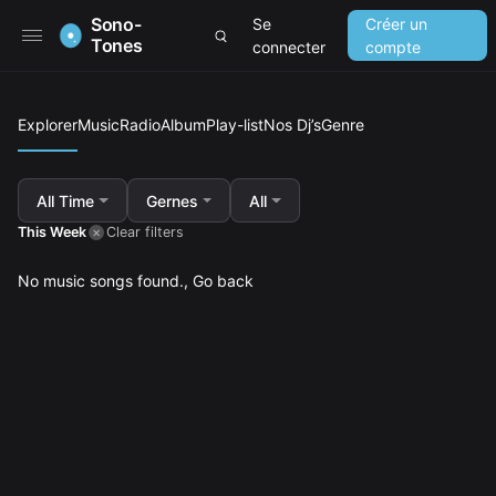
Sono-
Se
Créer un
Tones
connecter
compte
Explorer
Music
Radio
Album
Play-list
Nos Dj’s
Genre
All Time
Gernes
All
This Week
Clear filters
No music songs found.,
Go back