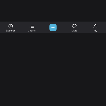
Explorer
Charts
Likes
My
Sono-Tones,
une association de fans de musique qui veulent partager.
Musique
L’association
Explorer
L’association
Charts
Les
actualités
Djs
Nous aimer