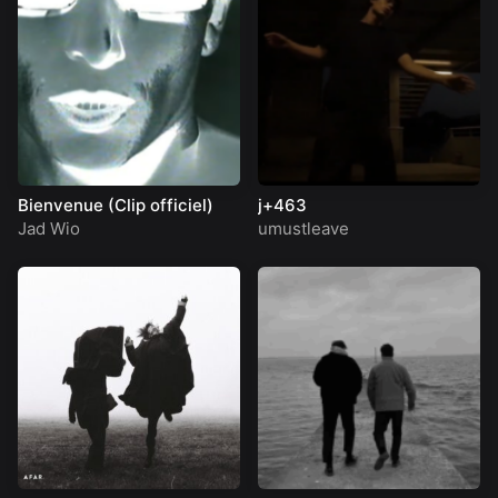
Bienvenue (Clip officiel)
j+463
Jad Wio
umustleave