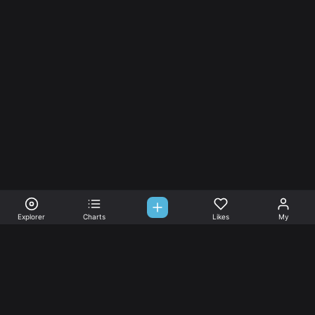
Explorer
Charts
Likes
My
Sono-Tones,
une association de fans de musique qui veulent partager.