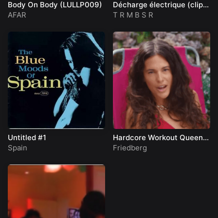
Body On Body (LULLP009)
Décharge électrique (clip
officiel)
AFAR
T R M B S R
Untitled #1
Hardcore Workout Queen
(Official Music Video)
Spain
Friedberg