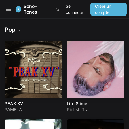
Sono-
Se
Créer un
Tones
connecter
compte
Pop
PEAK XV
Life Slime
PAMELA
Pictish Trail