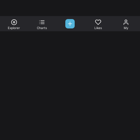
Explorer
Charts
Likes
My
Sono-Tones,
une association de fans de musique qui veulent partager.
Musique
L’association
Explorer
L’association
Charts
Les
actualités
Djs
Nous aimer
Facebook