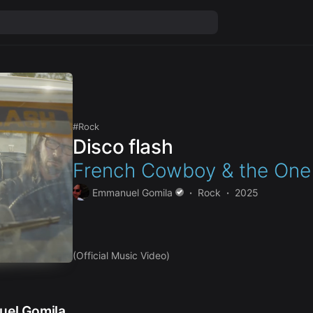
Rock
Disco flash
French Cowboy & the One
Emmanuel Gomila
Rock
2025
(Official Music Video)
el Gomila