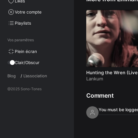
Likes
Votre compte
Playlists
Vos paramêtres
Plein écran
Clair/Obscur
Hunting the Wren (Live
Blog
/
L’association
Dublin)
Lankum
@2025 Sono-Tones
Comment
You must be logged