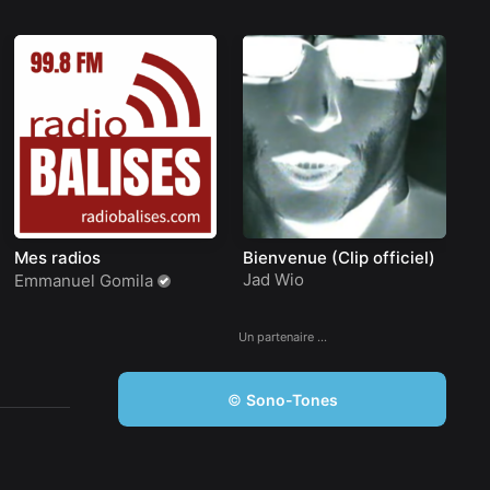
Mes radios
Bienvenue (Clip officiel)
Ze
2
Jad Wio
Ze
Emmanuel Gomila
Un partenaire …
©
Sono-Tones