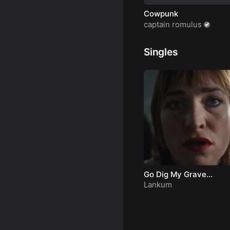
Cowpunk
captain romulus
Singles
Go Dig My Grave
(Official Video)
Lankum