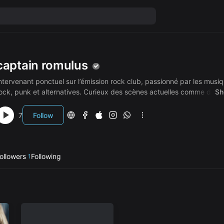
captain romulus
ntervenant ponctuel sur l’émission rock club, passionné par les musi
ock, punk et alternatives. Curieux des scènes actuelles comme des
Sh
ondations du genre, j’aborde le rock comme une culture vivante, soci
ndissociable de son époque.
7
Follow
ollowers
Following
1