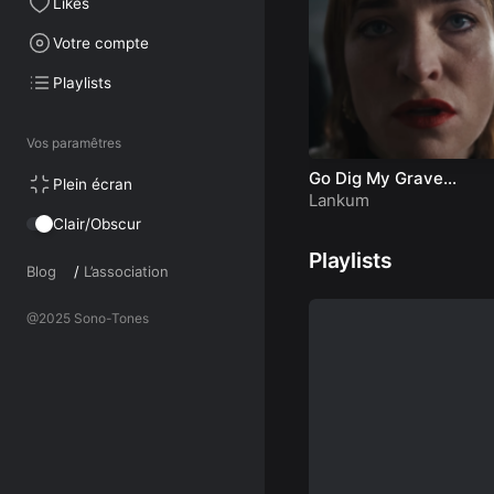
Likes
Votre compte
Playlists
Vos paramêtres
Go Dig My Grave
Plein écran
(Official Video)
Lankum
Clair/Obscur
Playlists
Blog
/
L’association
@2025 Sono-Tones