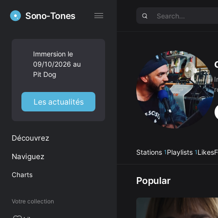
Sono-Tones
Sono-Tones
Immersion le
09/10/2026 au
Pit Dog
I
r
f
Les actualités
i
Découvrez
Stations
Playlists
Likes
F
1
1
Naviguez
Charts
Popular
Votre collection