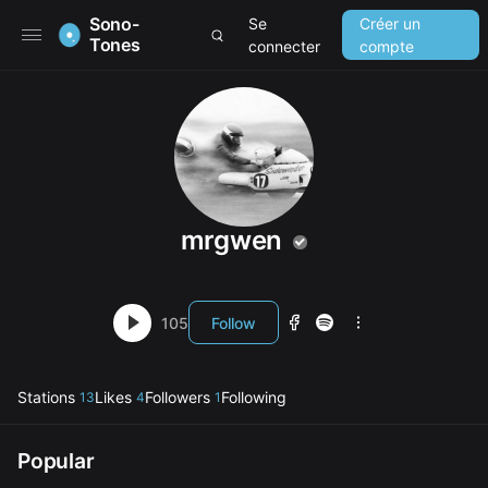
Sono-
Se
Créer un
Tones
connecter
compte
mrgwen
105
Follow
Stations
Likes
Followers
Following
13
4
1
Popular