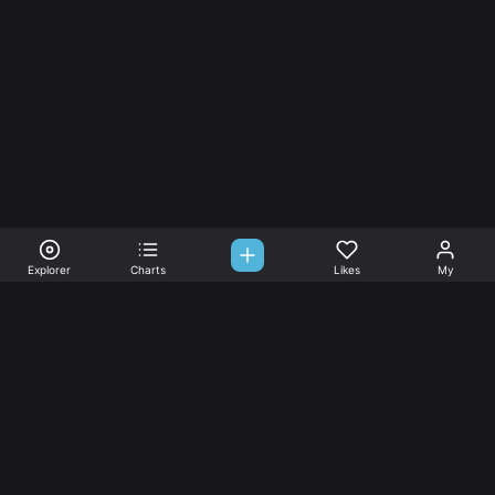
Explorer
Charts
Likes
My
Sono-Tones,
une association de fans de musique qui veulent partager.
Musique
L’association
Explorer
L’association