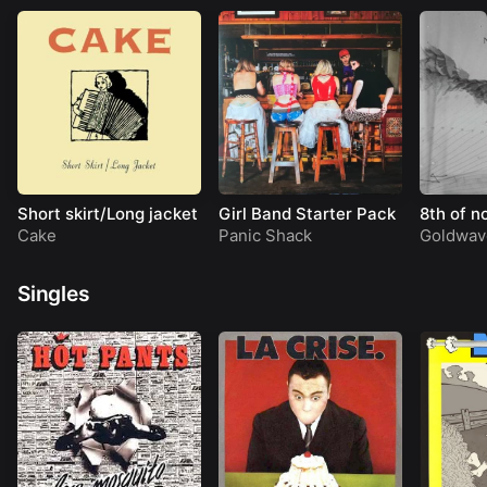
Short skirt/Long jacket
Girl Band Starter Pack
8th of 
Cake
Panic Shack
Goldwav
Singles