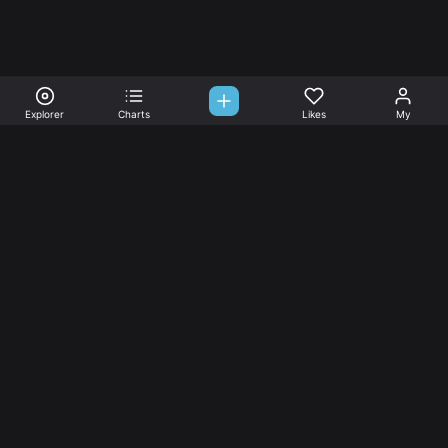
Explorer
Charts
Likes
My
Sono-Tones,
une association de fans de musique qui veulent partager.
Musique
L’association
Explorer
L’association
Charts
Les
actualités
Djs
Nous aimer