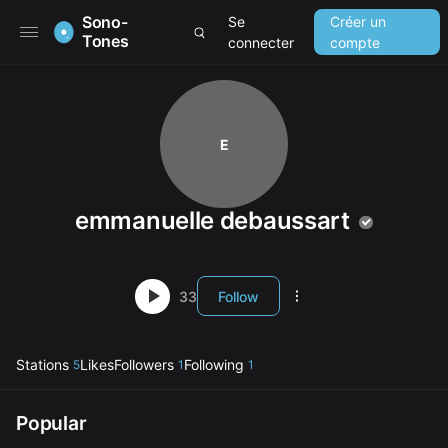
Sono-
Se
Créer un
Tones
connecter
compte
E
emmanuelle debaussart
33
Follow
Stations
Likes
Followers
Following
5
1
1
Popular