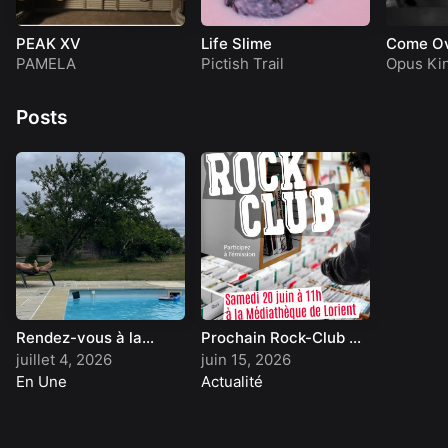
PEAK XV
Life Slime
Come Ov
Wrong
PAMELA
Pictish Trail
Opus Ki
Posts
Rendez-vous à la
Prochain Rock-Club en
rentrée
public
juillet 4, 2026
juin 15, 2026
En Une
Actualité