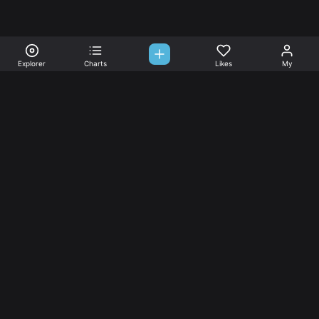
Explorer
Charts
Likes
My
Sono-Tones,
une association de fans de musique qui veulent partager.
Musique
L’association
Explorer
L’association
Charts
Les
actualités
Djs
Nous aimer
Facebook