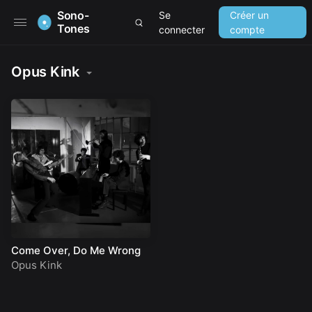
Sono-
Se
Créer un
Tones
connecter
compte
Opus Kink
Come Over, Do Me Wrong
Opus Kink