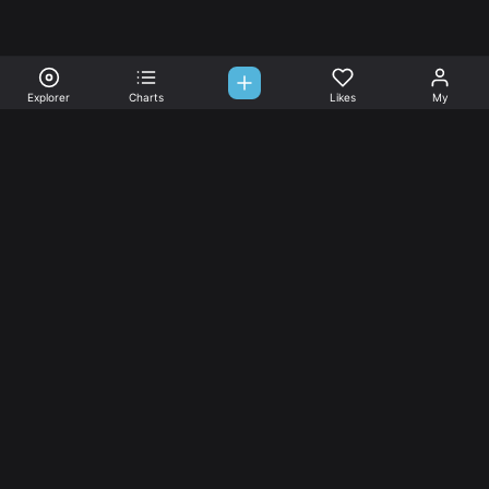
Explorer
Charts
Likes
My
Sono-Tones,
une association de fans de musique qui veulent partager.
Musique
L’association
Explorer
L’association
Charts
Les
actualités
Djs
Nous aimer
Facebook