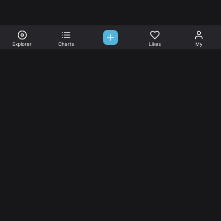
Explorer
Charts
Likes
My
Sono-Tones,
une association de fans de musique qui veulent partager.
Musique
L’association
Explorer
L’association
Charts
Les
actualités
Djs
Nous aimer
Facebook