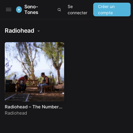
Sono-
Se
Créer un
Tones
connecter
compte
Radiohead
Radiohead – The Numbers:
Jonny, Thom & a CR78
Radiohead