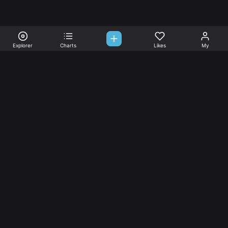
Explorer
Charts
Likes
My
Sono-Tones,
une association de fans de musique qui veulent partager.
Musique
L’association
Explorer
L’association
Charts
Les
actualités
Djs
Nous aimer
Facebook