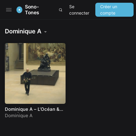
Sono-
Se
Créer un
Tones
connecter
compte
Dominique A
Dominique A – L’Océan &
Eleor | A Take Away Show
Dominique A