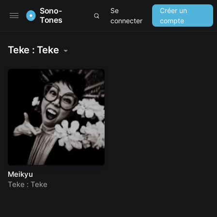
Sono-
Se
Créer un
Tones
connecter
compte
Teke : Teke
Meikyu
Teke : Teke