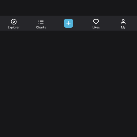
Explorer
Charts
Likes
My
Sono-Tones,
une association de fans de musique qui veulent partager.
Musique
L’association
Explorer
L’association
Charts
Les
actualités
Djs
Nous aimer
Facebook