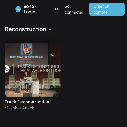
Sono-
Se
Créer un
Tones
connecter
compte
Déconstruction
Track Deconstruction:
Massive Attack –
Massive Attack
Unfinished Sympathy @
Ableton Loop, Berlin