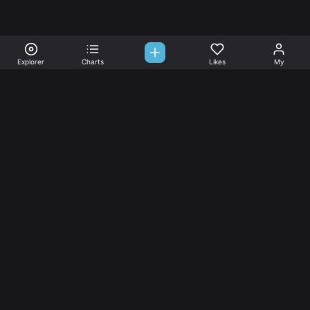
Explorer
Charts
Likes
My
Sono-Tones,
une association de fans de musique qui veulent partager.
Musique
L’association
Explorer
L’association
Charts
Les
actualités
Djs
Nous aimer
Facebook