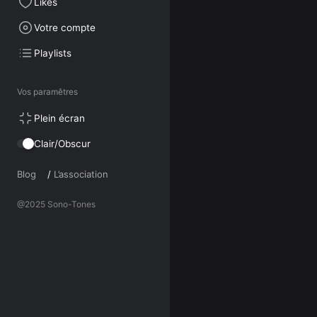
Likes
Votre compte
Playlists
Vos paramêtres
Plein écran
Clair/Obscur
Blog
/
L’association
@2025 Sono-Tones