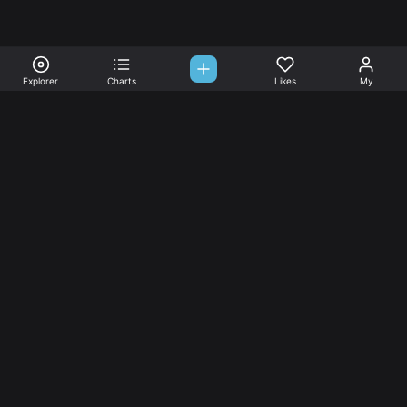
Explorer
Charts
Likes
My
Sono-Tones,
une association de fans de musique qui veulent partager.
Musique
L’association
Explorer
L’association
Charts
Les
actualités
Djs
Nous aimer
Facebook