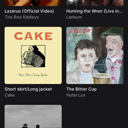
Lazarus (Official Video)
Hunting the Wren (Live in
Dublin)
The Boo Radleys
Lankum
Short skirt/Long jacket
The Bitter Cup
Cake
Hotel Lux