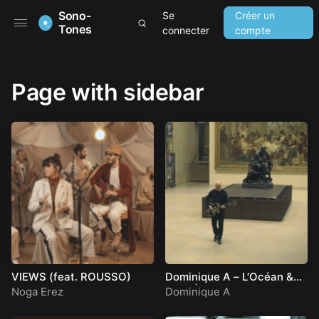
Sono-
Se
Créer un
Tones
connecter
compte
Page with sidebar
VIEWS (feat. ROUSSO)
Dominique A – L’Océan &
Eleor | A Take Away Show
Noga Erez
Dominique A