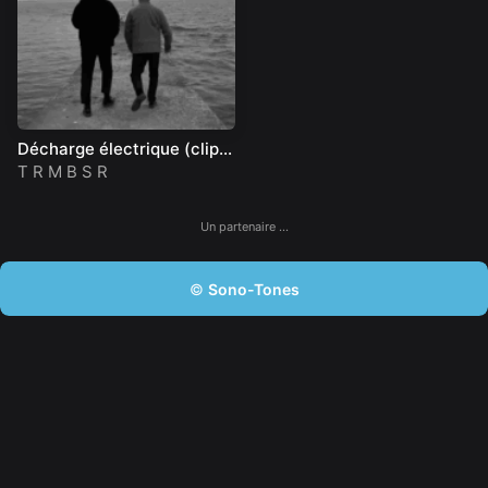
Décharge électrique (clip
officiel)
T R M B S R
Un partenaire …
©
Sono-Tones