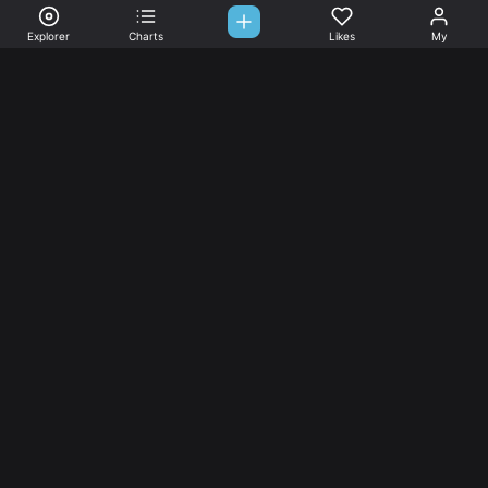
Explorer
Charts
Likes
My
Sono-Tones,
une association de fans de musique qui veulent partager.
Musique
L’association
Explorer
L’association
Charts
Les
actualités
Djs
Nous aimer
Facebook