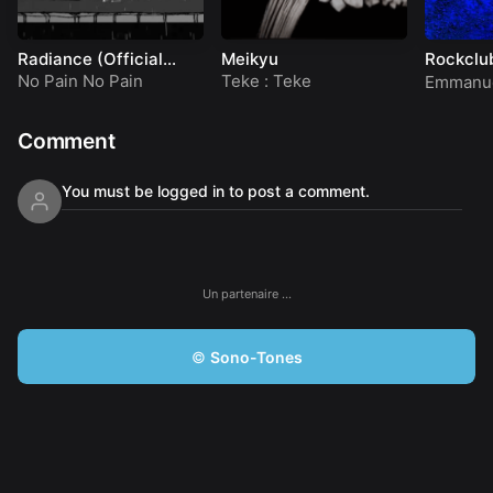
Radiance (Official
Meikyu
Rockclu
Music Video)
No Pain No Pain
Teke : Teke
Emmanue
Comment
You must be logged in to post a comment.
Un partenaire …
©
Sono-Tones