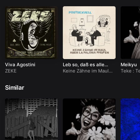
Viva Agostini
Leb so, daß es alle
Meikyu
wissen wollen
ZEKE
Keine Zähne im Maul
Teke : T
aber La Paloma pfeifen
Similar