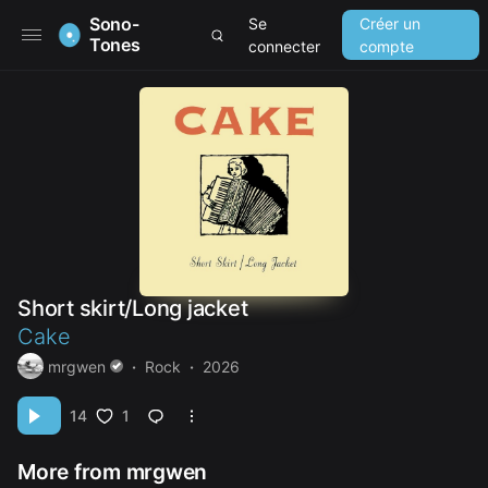
Sono-
Se
Créer un
Tones
connecter
compte
Short skirt/Long jacket
Cake
mrgwen
Rock
2026
1
14
More from mrgwen