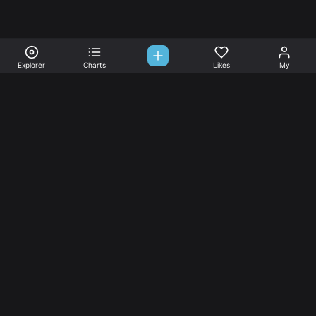
Explorer
Charts
Likes
My
Sono-Tones,
une association de fans de musique qui veulent partager.
Musique
L’association
Explorer
L’association
Charts
Les
actualités
Djs
Nous aimer
Facebook