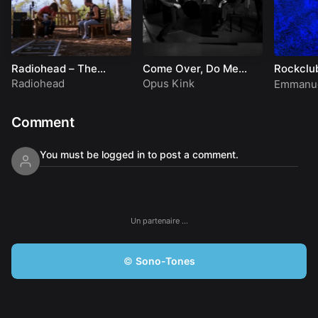
Radiohead – The
Come Over, Do Me
Rockclu
Numbers: Jonny, Thom
Wrong
Radiohead
Opus Kink
Emmanue
& a CR78
Comment
You must be logged in to post a comment.
Un partenaire …
©
Sono-Tones