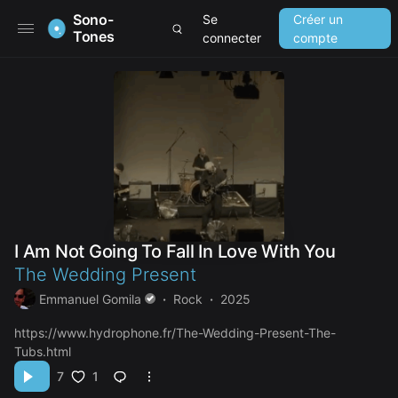
Sono-
Se
Créer un
Tones
connecter
compte
I Am Not Going To Fall In Love With You
The Wedding Present
Emmanuel Gomila
Rock
2025
https://www.hydrophone.fr/The-Wedding-Present-The-
Tubs.html
1
7