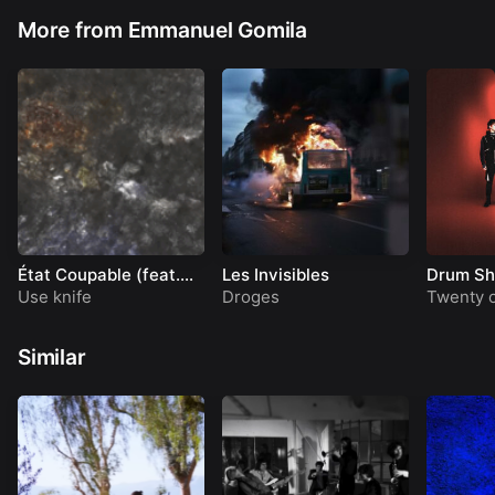
More from Emmanuel Gomila
État Coupable (feat.
Les Invisibles
Drum S
Radwan Ghazi
Use knife
Droges
Twenty o
Moumneh)
Similar