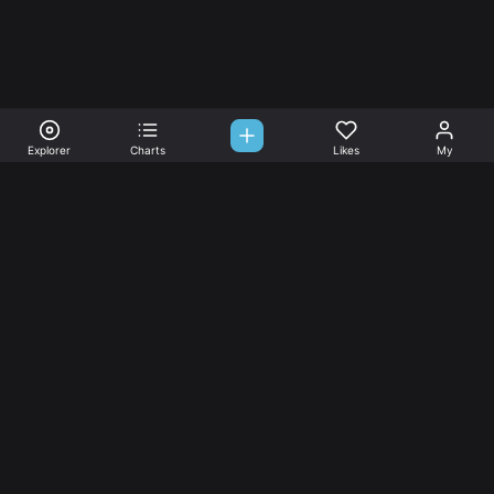
Explorer
Charts
Likes
My
Sono-Tones,
une association de fans de musique qui veulent partager.
Musique
L’association
Explorer
L’association
Charts
Les
actualités
Djs
Nous aimer